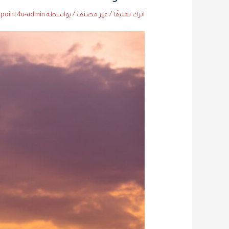
اترك تعليقًا
/
غير مصنف
/ بواسطة
gpoint4u-admin