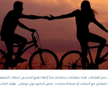
تدمر العلاقات. هذه سلوكيات سامة قد يلجأ إليها جميع البشر في لحظات الضعف 
للتعامل مع النزاعات أو تلبية الاحتياجات. خلص الدكتور جون جوتمان ، مؤلف الكتاب ا